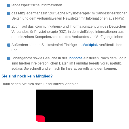
landesspezifische Informationen
das Mitgliedermagazin "Zur Sache Physiotherapie" mit landesspezifischen
Seiten und dem verbandsweiten Newsletter mit Informationen aus NRW.
Zugriff auf das Kommunikations- und Informationszentrum des Deutschen
Verbandes für Physiotherapie (KIZ), in dem vielfältige Informationen aus
den einzelnen Kompetenzzentren des Verbandes zur Verfügung stehen.
Außerdem können Sie kostenfrei Einträge im
Marktplatz
veröffentlichen
und
Jobangebote sowie Gesuche in der
Jobbörse
einstellen. Nach dem Login
sind hierbei Ihre persönlichen Daten im Formular bereits vorausgefüllt,
sodass Sie schnell und einfach Ihr Inserat vervollständigen können.
Sie sind noch kein Mitglied?
Dann sehen Sie sich doch unser kurzes Video an.