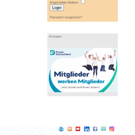
Angemeldet bleiben:
Passwort vergessen?
Anzeigen
Seite
RSS-
Youtube
LinkedId
Der
Kontakt
Instagram