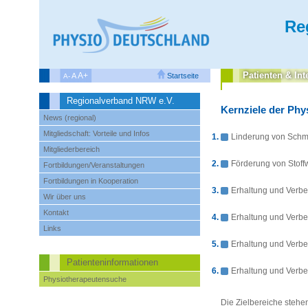
Re
Patienten‌ & Int
A+
A
Startseite
A-
Regionalverband NRW e.V.
Kernziele der Phy
News (regional)
Mitgliedschaft: Vorteile und Infos
Linderung von Schm
Mitgliederbereich
Förderung von Stoff
Fortbildungen/Veranstaltungen
Fortbildungen in Kooperation
Erhaltung und Verbe
Wir über uns
Kontakt
Erhaltung und Verbe
Links
Erhaltung und Verbe
Patienteninformationen
Erhaltung und Verb
Physiotherapeutensuche
Die Zielbereiche stehen