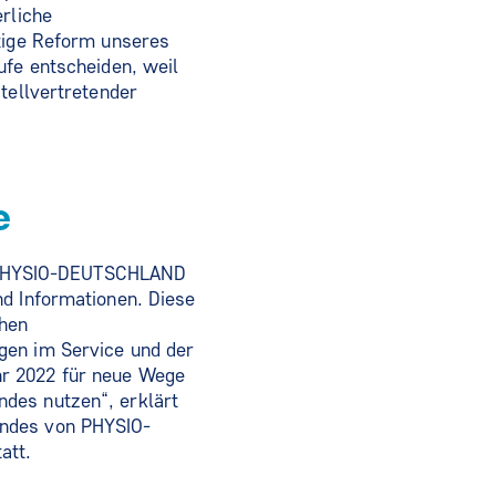
erliche
htige Reform unseres
ufe entscheiden, weil
tellvertretender
e
d – PHYSIO-DEUTSCHLAND
nd Informationen. Diese
chen
gen im Service und der
hr 2022 für neue Wege
des nutzen“, erklärt
andes von PHYSIO-
att.