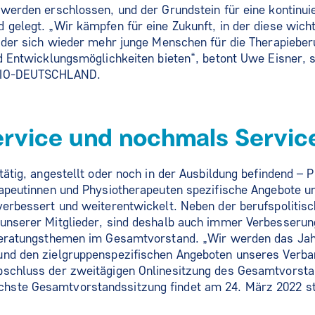
 werden erschlossen, und der Grundstein für eine kontinui
 gelegt. „Wir kämpfen für eine Zukunft, in der diese wic
n der sich wieder mehr junge Menschen für die Therapieber
nd Entwicklungsmöglichkeiten bieten“, betont Uwe Eisner, s
YSIO-DEUTSCHLAND.
ervice und nochmals Servic
 tätig, angestellt oder noch in der Ausbildung befinden
rapeutinnen und Physiotherapeuten spezifische Angebote u
verbessert und weiterentwickelt. Neben der berufspolitis
 unserer Mitglieder, sind deshalb auch immer Verbesserun
 Beratungsthemen im Gesamtvorstand. „Wir werden das Ja
und den zielgruppenspezifischen Angeboten unseres Verban
bschluss der zweitägigen Onlinesitzung des Gesamtvorst
ste Gesamtvorstandssitzung findet am 24. März 2022 st