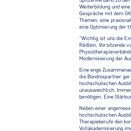
Spitzenverband zu den
Weiterbildung und ein
Gespräche mit dem GK
Themen, eine praxisna
eine Optimierung der t
"Wichtig ist uns die E
Rädlein, Vorsitzende 
Physiotherapieverbänd
Modernisierung der Au
Eine enge Zusammenarb
die Bündnispartner ger
hochschulischen Ausbi
unausweichlich. Imme
benötigen. Eine Stärku
Neben einer angemessen
hochschulischen Ausbil
Therapieberufe den k
Vollakademisierung im