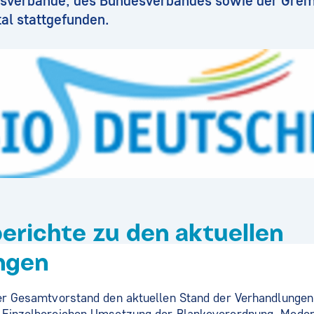
esverbände, des Bundesverbandes sowie der Gre
l stattgefunden.
richte zu den aktuellen
ngen
der Gesamtvorstand den aktuellen Stand der Verhandlunge