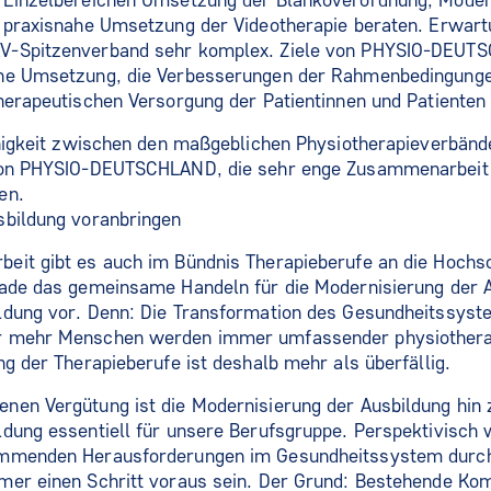
 Einzelbereichen Umsetzung der Blankoverordnung, Moder
e praxisnahe Umsetzung der Videotherapie beraten. Erwar
V-Spitzenverband sehr komplex. Ziele von PHYSIO-DEUTSC
he Umsetzung, die Verbesserungen der Rahmenbedingunge
herapeutischen Versorgung der Patientinnen und Patienten 
inigkeit zwischen den maßgeblichen Physiotherapieverbänd
von PHYSIO-DEUTSCHLAND, die sehr enge Zusammenarbeit 
en.
sbildung voranbringen
eit gibt es auch im Bündnis Therapieberufe an die Hochsc
ade das gemeinsame Handeln für die Modernisierung der A
ldung vor. Denn: Die Transformation des Gesundheitssyst
r mehr Menschen werden immer umfassender physiotherap
ng der Therapieberufe ist deshalb mehr als überfällig.
en Vergütung ist die Modernisierung der Ausbildung hin 
dung essentiell für unsere Berufsgruppe. Perspektivisch 
ommenden Herausforderungen im Gesundheitssystem durch
mer einen Schritt voraus sein. Der Grund: Bestehende K